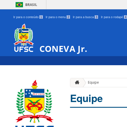
BRASIL
Ir para o conteúdo
1
Ir para o menu
2
Ir para a busca
3
Ir para o rodapé
4
CONEVA Jr.
Equipe
Equipe